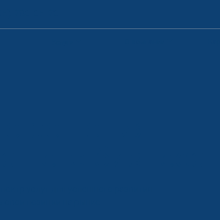
95) 280-05-20
О компании
Кар
Услуги
е решения
вашего бизнеса
спектр услуг для успешного развития.
ь свои позиции на рынке